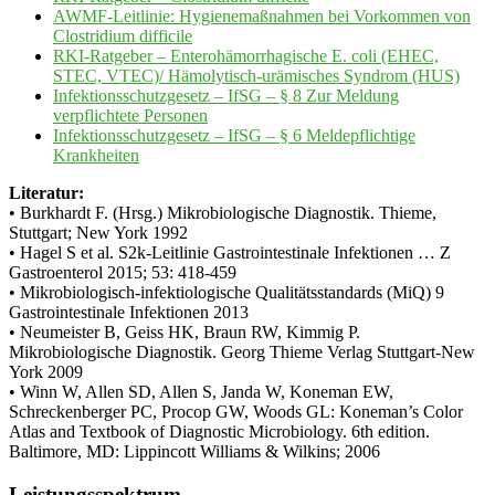
AWMF-Leitlinie: Hygienemaßnahmen bei Vorkommen von
Clostridium difficile
RKI-Ratgeber – Enterohämorrhagische E. coli (EHEC,
STEC, VTEC)/ Hämolytisch-urämisches Syndrom (HUS)
Infektionsschutzgesetz – IfSG – § 8 Zur Meldung
verpflichtete Personen
Infektionsschutzgesetz – IfSG – § 6 Meldepflichtige
Krankheiten
Literatur:
• Burkhardt F. (Hrsg.) Mikrobiologische Diagnostik. Thieme,
Stuttgart; New York 1992
• Hagel S et al. S2k-Leitlinie Gastrointestinale Infektionen … Z
Gastroenterol 2015; 53: 418-459
• Mikrobiologisch-infektiologische Qualitätsstandards (MiQ) 9
Gastrointestinale Infektionen 2013
• Neumeister B, Geiss HK, Braun RW, Kimmig P.
Mikrobiologische Diagnostik. Georg Thieme Verlag Stuttgart-New
York 2009
• Winn W, Allen SD, Allen S, Janda W, Koneman EW,
Schreckenberger PC, Procop GW, Woods GL: Koneman’s Color
Atlas and Textbook of Diagnostic Microbiology. 6th edition.
Baltimore, MD: Lippincott Williams & Wilkins; 2006
Leistungsspektrum