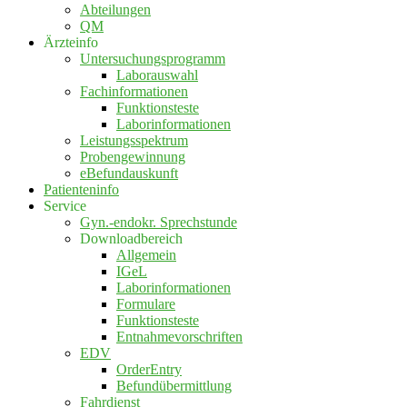
Abteilungen
QM
Ärzteinfo
Untersuchungsprogramm
Laborauswahl
Fachinformationen
Funktionsteste
Laborinformationen
Leistungsspektrum
Probengewinnung
eBefundauskunft
Patienteninfo
Service
Gyn.-endokr. Sprechstunde
Downloadbereich
Allgemein
IGeL
Laborinformationen
Formulare
Funktionsteste
Entnahmevorschriften
EDV
OrderEntry
Befundübermittlung
Fahrdienst