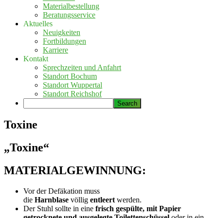
Materialbestellung
Beratungsservice
Aktuelles
Neuigkeiten
Fortbildungen
Karriere
Kontakt
Sprechzeiten und Anfahrt
Standort Bochum
Standort Wuppertal
Standort Reichshof
Toxine
„Toxine“
MATERIALGEWINNUNG:
Vor der Defäkation muss
die
Harnblase
völlig
entleert
werden.
Der Stuhl sollte in eine
frisch gespülte, mit Papier
getrocknete und ausgelegte Toilettenschüssel
oder in ein