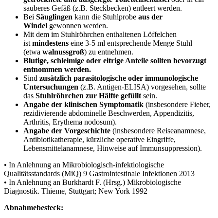
sauberes Gefäß (z.B. Steckbecken) entleert werden.
Bei
Säuglingen
kann die Stuhlprobe
aus der
Windel
gewonnen werden.
Mit dem im Stuhlröhrchen enthaltenen Löffelchen
ist
mindestens
eine 3-5 ml entsprechende Menge Stuhl
(etwa
walnussgroß
) zu entnehmen.
Blutige, schleimige oder eitrige Anteile sollten bevorzugt
entnommen werden.
Sind
zusätzlich parasitologische oder immunologische
Untersuchungen
(z.B. Antigen-ELISA) vorgesehen, sollte
das
Stuhlröhrchen zur Hälfte gefüllt
sein.
Angabe der klinischen Symptomatik
(insbesondere Fieber,
rezidivierende abdominelle Beschwerden, Appendizitis,
Arthritis, Erythema nodosum).
Angabe der Vorgeschichte
(insbesondere Reiseanamnese,
Antibiotikatherapie, kürzliche operative Eingriffe,
Lebensmittelanamnese, Hinweise auf Immunsuppression).
• In Anlehnung an Mikrobiologisch-infektiologische
Qualitätsstandards (MiQ) 9 Gastrointestinale Infektionen 2013
• In Anlehnung an Burkhardt F. (Hrsg.) Mikrobiologische
Diagnostik. Thieme, Stuttgart; New York 1992
Abnahmebesteck: