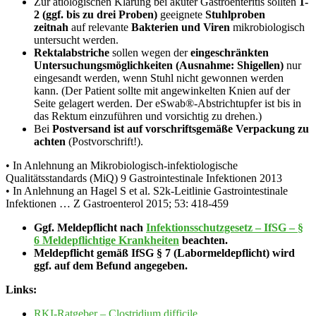
Zur ätiologischen Klärung bei akuter Gastroenteritis sollten
1-
2 (ggf. bis zu drei Proben)
geeignete
Stuhlproben
zeitnah
auf relevante
Bakterien und Viren
mikrobiologisch
untersucht werden.
Rektalabstriche
sollen wegen der
eingeschränkten
Untersuchungsmöglichkeiten (Ausnahme: Shigellen)
nur
eingesandt werden, wenn Stuhl nicht gewonnen werden
kann. (Der Patient sollte mit angewinkelten Knien auf der
Seite gelagert werden. Der eSwab®-Abstrichtupfer ist bis in
das Rektum einzuführen und vorsichtig zu drehen.)
Bei
Postversand ist auf vorschriftsgemäße Verpackung zu
achten
(Postvorschrift!).
• In Anlehnung an Mikrobiologisch-infektiologische
Qualitätsstandards (MiQ) 9 Gastrointestinale Infektionen 2013
• In Anlehnung an Hagel S et al. S2k-Leitlinie Gastrointestinale
Infektionen … Z Gastroenterol 2015; 53: 418-459
Ggf. Meldepflicht nach
Infektionsschutzgesetz – IfSG – §
6 Meldepflichtige Krankheiten
beachten.
Meldepflicht gemäß IfSG § 7 (Labormeldepflicht) wird
ggf. auf dem Befund angegeben.
Links:
RKI-Ratgeber – Clostridium difficile