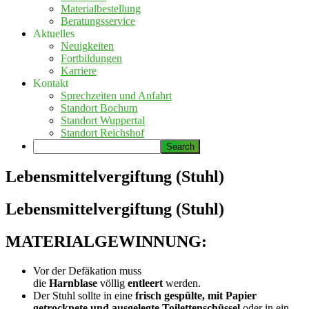
Materialbestellung
Beratungsservice
Aktuelles
Neuigkeiten
Fortbildungen
Karriere
Kontakt
Sprechzeiten und Anfahrt
Standort Bochum
Standort Wuppertal
Standort Reichshof
Lebensmittelvergiftung (Stuhl)
Lebensmittelvergiftung (Stuhl)
MATERIALGEWINNUNG:
Vor der Defäkation muss
die
Harnblase
völlig
entleert
werden.
Der Stuhl sollte in eine
frisch gespülte, mit Papier
getrocknete und ausgelegte Toilettenschüssel
oder in ein