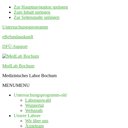
Zur Hauptnavigation springen
Zum Inhalt springen
Zur Seitenspalte springen
Untersuchungsprogramm
eBefundauskunft
DFÜ-Support
MedLab Bochum
Medizinisches Labor Bochum
MENU
MENU
Untersuchungsprogramm-old
Laborauswahl
Wuppertal
Wehnrath
Unsere Labore
Wir über uns
Ärzteteam