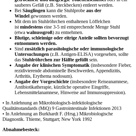
sauberes Gefäß (z.B. Steckbecken) entleert werden.
Bei
Säuglingen
kann die Stuhlprobe
aus der
Windel
gewonnen werden.
Mit dem im Stuhlröhrchen enthaltenen Löffelchen
ist
mindestens
eine 3-5 ml entsprechende Menge Stuhl
(etwa
walnussgroß
) zu entnehmen.
Blutige, schleimige oder eitrige Anteile sollten bevorzugt
entnommen werden.
Sind
zusätzlich parasitologische oder immunologische
Untersuchungen
(z.B. Antigen-ELISA) vorgesehen, sollte
das
Stuhlröhrchen zur Hälfte gefüllt
sein.
Angabe der klinischen Symptomatik
(insbesondere Fieber,
rezidivierende abdominelle Beschwerden, Appendizitis,
Arthritis, Erythema nodosum).
Angabe der Vorgeschichte
(insbesondere Reiseanamnese,
Antibiotikatherapie, kürzliche operative Eingriffe,
Lebensmittelanamnese, Hinweise auf Immunsuppression).
• In Anlehnung an Mikrobiologisch-infektiologische
Qualitätsstandards (MiQ) 9 Gastrointestinale Infektionen 2013
• In Anlehnung an Burkhardt F. (Hrsg.) Mikrobiologische
Diagnostik. Thieme, Stuttgart; New York 1992
Abnahmebesteck: