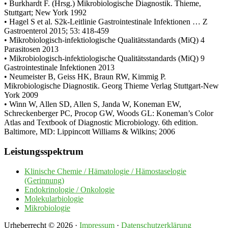
• Burkhardt F. (Hrsg.) Mikrobiologische Diagnostik. Thieme,
Stuttgart; New York 1992
• Hagel S et al. S2k-Leitlinie Gastrointestinale Infektionen … Z
Gastroenterol 2015; 53: 418-459
• Mikrobiologisch-infektiologische Qualitätsstandards (MiQ) 4
Parasitosen 2013
• Mikrobiologisch-infektiologische Qualitätsstandards (MiQ) 9
Gastrointestinale Infektionen 2013
• Neumeister B, Geiss HK, Braun RW, Kimmig P.
Mikrobiologische Diagnostik. Georg Thieme Verlag Stuttgart-New
York 2009
• Winn W, Allen SD, Allen S, Janda W, Koneman EW,
Schreckenberger PC, Procop GW, Woods GL: Koneman’s Color
Atlas and Textbook of Diagnostic Microbiology. 6th edition.
Baltimore, MD: Lippincott Williams & Wilkins; 2006
Seitenspalte
Leistungsspektrum
Klinische Chemie / Hämatologie / Hämostaselogie
(Gerinnung)
Endokrinologie / Onkologie
Molekularbiologie
Mikrobiologie
Urheberrecht © 2026 ·
Impressum
·
Datenschutzerklärung