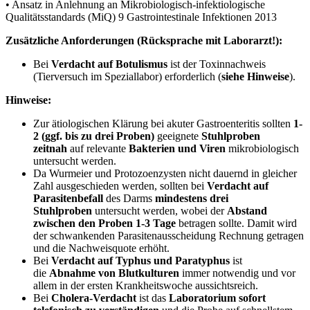
• Ansatz in Anlehnung an Mikrobiologisch-infektiologische
Qualitätsstandards (MiQ) 9 Gastrointestinale Infektionen 2013
Zusätzliche Anforderungen (Rücksprache mit Laborarzt!):
Bei
Verdacht auf Botulismus
ist der Toxinnachweis
(Tierversuch im Speziallabor) erforderlich (
siehe Hinweise
).
Hinweise:
Zur ätiologischen Klärung bei akuter Gastroenteritis sollten
1-
2 (ggf. bis zu drei Proben)
geeignete
Stuhlproben
zeitnah
auf relevante
Bakterien und Viren
mikrobiologisch
untersucht werden.
Da Wurmeier und Protozoenzysten nicht dauernd in gleicher
Zahl ausgeschieden werden, sollten bei
Verdacht auf
Parasitenbefall
des Darms
mindestens drei
Stuhlproben
untersucht werden, wobei der
Abstand
zwischen den Proben 1-3 Tage
betragen sollte. Damit wird
der schwankenden Parasitenausscheidung Rechnung getragen
und die Nachweisquote erhöht.
Bei
Verdacht auf Typhus und Paratyphus
ist
die
Abnahme von Blutkulturen
immer notwendig und vor
allem in der ersten Krankheitswoche aussichtsreich.
Bei
Cholera-Verdacht
ist das
Laboratorium sofort