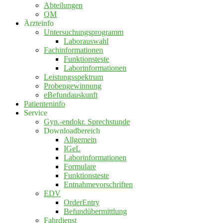
Abteilungen
QM
Ärzteinfo
Untersuchungsprogramm
Laborauswahl
Fachinformationen
Funktionsteste
Laborinformationen
Leistungsspektrum
Probengewinnung
eBefundauskunft
Patienteninfo
Service
Gyn.-endokr. Sprechstunde
Downloadbereich
Allgemein
IGeL
Laborinformationen
Formulare
Funktionsteste
Entnahmevorschriften
EDV
OrderEntry
Befundübermittlung
Fahrdienst