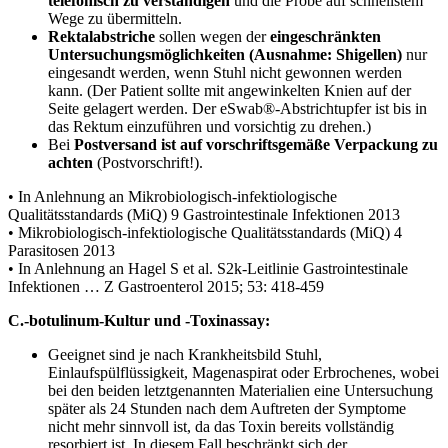
telefonisch zu verständigen
und die Probe auf schnellstem
Wege zu übermitteln.
Rektalabstriche
sollen wegen der
eingeschränkten
Untersuchungsmöglichkeiten (Ausnahme: Shigellen)
nur
eingesandt werden, wenn Stuhl nicht gewonnen werden
kann. (Der Patient sollte mit angewinkelten Knien auf der
Seite gelagert werden. Der eSwab®-Abstrichtupfer ist bis in
das Rektum einzuführen und vorsichtig zu drehen.)
Bei
Postversand ist auf vorschriftsgemäße Verpackung zu
achten
(Postvorschrift!).
• In Anlehnung an Mikrobiologisch-infektiologische
Qualitätsstandards (MiQ) 9 Gastrointestinale Infektionen 2013
• Mikrobiologisch-infektiologische Qualitätsstandards (MiQ) 4
Parasitosen 2013
• In Anlehnung an Hagel S et al. S2k-Leitlinie Gastrointestinale
Infektionen … Z Gastroenterol 2015; 53: 418-459
C.-botulinum-Kultur und -Toxinassay:
Geeignet sind je nach Krankheitsbild Stuhl,
Einlaufspülflüssigkeit, Magenaspirat oder Erbrochenes, wobei
bei den beiden letztgenannten Materialien eine Untersuchung
später als 24 Stunden nach dem Auftreten der Symptome
nicht mehr sinnvoll ist, da das Toxin bereits vollständig
resorbiert ist. In diesem Fall beschränkt sich der