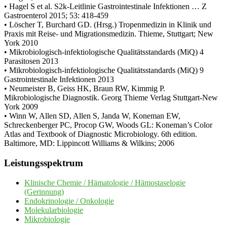
• Hagel S et al. S2k-Leitlinie Gastrointestinale Infektionen … Z
Gastroenterol 2015; 53: 418-459
• Löscher T, Burchard GD. (Hrsg.) Tropenmedizin in Klinik und
Praxis mit Reise- und Migrationsmedizin. Thieme, Stuttgart; New
York 2010
• Mikrobiologisch-infektiologische Qualitätsstandards (MiQ) 4
Parasitosen 2013
• Mikrobiologisch-infektiologische Qualitätsstandards (MiQ) 9
Gastrointestinale Infektionen 2013
• Neumeister B, Geiss HK, Braun RW, Kimmig P.
Mikrobiologische Diagnostik. Georg Thieme Verlag Stuttgart-New
York 2009
• Winn W, Allen SD, Allen S, Janda W, Koneman EW,
Schreckenberger PC, Procop GW, Woods GL: Koneman’s Color
Atlas and Textbook of Diagnostic Microbiology. 6th edition.
Baltimore, MD: Lippincott Williams & Wilkins; 2006
Seitenspalte
Leistungsspektrum
Klinische Chemie / Hämatologie / Hämostaselogie
(Gerinnung)
Endokrinologie / Onkologie
Molekularbiologie
Mikrobiologie