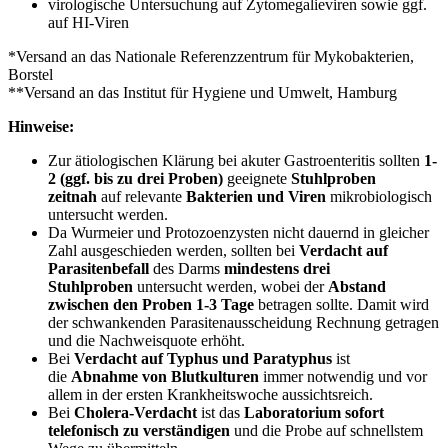
virologische Untersuchung auf Zytomegalieviren sowie ggf.
auf HI-Viren
*Versand an das Nationale Referenzzentrum für Mykobakterien,
Borstel
**Versand an das Institut für Hygiene und Umwelt, Hamburg
Hinweise:
Zur ätiologischen Klärung bei akuter Gastroenteritis sollten
1-
2 (ggf. bis zu drei Proben)
geeignete
Stuhlproben
zeitnah
auf relevante
Bakterien und Viren
mikrobiologisch
untersucht werden.
Da Wurmeier und Protozoenzysten nicht dauernd in gleicher
Zahl ausgeschieden werden, sollten bei
Verdacht auf
Parasitenbefall
des Darms
mindestens drei
Stuhlproben
untersucht werden, wobei der
Abstand
zwischen den Proben 1-3 Tage
betragen sollte. Damit wird
der schwankenden Parasitenausscheidung Rechnung getragen
und die Nachweisquote erhöht.
Bei
Verdacht auf Typhus und Paratyphus
ist
die
Abnahme von Blutkulturen
immer notwendig und vor
allem in der ersten Krankheitswoche aussichtsreich.
Bei
Cholera-Verdacht
ist das
Laboratorium sofort
telefonisch zu verständigen
und die Probe auf schnellstem