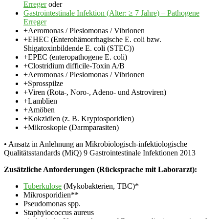
Erreger
oder
Gastrointestinale Infektion (Alter: ≥ 7 Jahre) – Pathogene
Erreger
+Aeromonas / Plesiomonas / Vibrionen
+EHEC (Enterohämorrhagische E. coli bzw.
Shigatoxinbildende E. coli (STEC))
+EPEC (enteropathogene E. coli)
+Clostridium difficile-Toxin A/B
+Aeromonas / Plesiomonas / Vibrionen
+Sprosspilze
+Viren (Rota-, Noro-, Adeno- und Astroviren)
+Lamblien
+Amöben
+Kokzidien (z. B. Kryptosporidien)
+Mikroskopie (Darmparasiten)
• Ansatz in Anlehnung an Mikrobiologisch-infektiologische
Qualitätsstandards (MiQ) 9 Gastrointestinale Infektionen 2013
Zusätzliche Anforderungen (Rücksprache mit Laborarzt):
Tuberkulose
(Mykobakterien, TBC)*
Mikrosporidien**
Pseudomonas spp.
Staphylococcus aureus