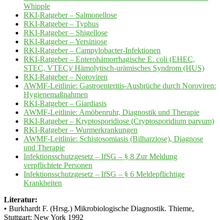
Whipple
RKI-Ratgeber – Salmonellose
RKI-Ratgeber – Typhus
RKI-Ratgeber – Shigellose
RKI-Ratgeber – Yersiniose
RKI-Ratgeber – Campylobacter-Infektionen
RKI-Ratgeber – Enterohämorrhagische E. coli (EHEC,
STEC, VTEC)/ Hämolytisch-urämisches Syndrom (HUS)
RKI-Ratgeber – Noroviren
AWMF-Leitlinie: Gastroenteritis-Ausbrüche durch Noroviren:
Hygienemaßnahmen
RKI-Ratgeber – Giardiasis
AWMF-Leitlinie: Amöbenruhr, Diagnostik und Therapie
RKI-Ratgeber – Kryptosporidiose (Cryptosporidium parvum)
RKI-Ratgeber – Wurmerkrankungen
AWMF-Leitlinie: Schistosomiasis (Bilharziose), Diagnose
und Therapie
Infektionsschutzgesetz – IfSG – § 8 Zur Meldung
verpflichtete Personen
Infektionsschutzgesetz – IfSG – § 6 Meldepflichtige
Krankheiten
Literatur:
• Burkhardt F. (Hrsg.) Mikrobiologische Diagnostik. Thieme,
Stuttgart; New York 1992