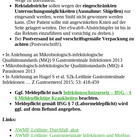
Wege zu übermitteln.
Rektalabstriche
sollen wegen der
eingeschränkten
Untersuchungsmöglichkeiten (Ausnahme: Shigellen)
nur
eingesandt werden, wenn Stuhl nicht gewonnen werden
kann. (Der Patient sollte mit angewinkelten Knien auf der
Seite gelagert werden. Der eSwab®-Abstrichtupfer ist bis in
das Rektum einzuführen und vorsichtig zu drehen.)
Bei
Postversand ist auf vorschriftsgemäße Verpackung zu
achten
(Postvorschrift!).
• In Anlehnung an Mikrobiologisch-infektiologische
Qualitätsstandards (MiQ) 9 Gastrointestinale Infektionen 2013
• Mikrobiologisch-infektiologische Qualitätsstandards (MiQ) 4
Parasitosen 2013
• In Anlehnung an Hagel S et al. S2k-Leitlinie Gastrointestinale
Infektionen … Z Gastroenterol 2015; 53: 418-459
Ggf. Meldepflicht nach
Infektionsschutzgesetz – IfSG – §
6 Meldepflichtige Krankheiten
beachten.
Meldepflicht gemäß IfSG § 7 (Labormeldepflicht) wird
ggf. auf dem Befund angegeben.
Links:
AWMF-Leitlinie: Durchfall, akut
AWMF-Leitlinie: Gastrointestinale Infektionen und Morbus