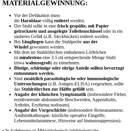
MATERIALGEWINNUNG:
Vor der Defäkation muss
die
Harnblase
völlig
entleert
werden.
Der Stuhl sollte in eine
frisch gespülte, mit Papier
getrocknete und ausgelegte Toilettenschüssel
oder in ein
sauberes Gefäß (z.B. Steckbecken) entleert werden.
Bei
Säuglingen
kann die Stuhlprobe
aus der
Windel
gewonnen werden.
Mit dem im Stuhlröhrchen enthaltenen Löffelchen
ist
mindestens
eine 3-5 ml entsprechende Menge Stuhl
(etwa
walnussgroß
) zu entnehmen.
Blutige, schleimige oder eitrige Anteile sollten bevorzugt
entnommen werden.
Sind
zusätzlich parasitologische oder immunologische
Untersuchungen
(z.B. Antigen-ELISA) vorgesehen, sollte
das
Stuhlröhrchen zur Hälfte gefüllt
sein.
Angabe der klinischen Symptomatik
(insbesondere Fieber,
rezidivierende abdominelle Beschwerden, Appendizitis,
Arthritis, Erythema nodosum).
Angabe der Vorgeschichte
(insbesondere Reiseanamnese,
Antibiotikatherapie, kürzliche operative Eingriffe,
Lebensmittelanamnese, Hinweise auf Immunsuppression).
• In Anlehnung an Mikrobiologisch-infektiologische