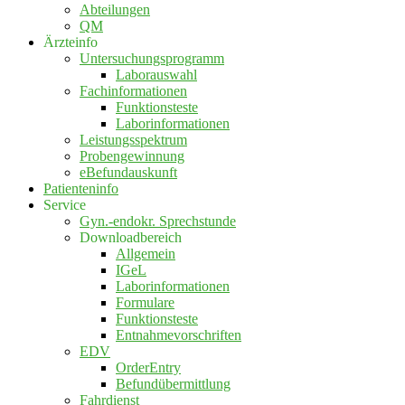
Abteilungen
QM
Ärzteinfo
Untersuchungsprogramm
Laborauswahl
Fachinformationen
Funktionsteste
Laborinformationen
Leistungsspektrum
Probengewinnung
eBefundauskunft
Patienteninfo
Service
Gyn.-endokr. Sprechstunde
Downloadbereich
Allgemein
IGeL
Laborinformationen
Formulare
Funktionsteste
Entnahmevorschriften
EDV
OrderEntry
Befundübermittlung
Fahrdienst