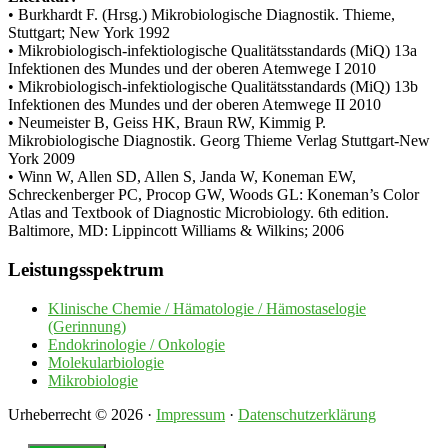
• Burkhardt F. (Hrsg.) Mikrobiologische Diagnostik. Thieme,
Stuttgart; New York 1992
• Mikrobiologisch-infektiologische Qualitätsstandards (MiQ) 13a
Infektionen des Mundes und der oberen Atemwege I 2010
• Mikrobiologisch-infektiologische Qualitätsstandards (MiQ) 13b
Infektionen des Mundes und der oberen Atemwege II 2010
• Neumeister B, Geiss HK, Braun RW, Kimmig P.
Mikrobiologische Diagnostik. Georg Thieme Verlag Stuttgart-New
York 2009
• Winn W, Allen SD, Allen S, Janda W, Koneman EW,
Schreckenberger PC, Procop GW, Woods GL: Koneman’s Color
Atlas and Textbook of Diagnostic Microbiology. 6th edition.
Baltimore, MD: Lippincott Williams & Wilkins; 2006
Seitenspalte
Leistungsspektrum
Klinische Chemie / Hämatologie / Hämostaselogie
(Gerinnung)
Endokrinologie / Onkologie
Molekularbiologie
Mikrobiologie
Urheberrecht © 2026 ·
Impressum
·
Datenschutzerklärung