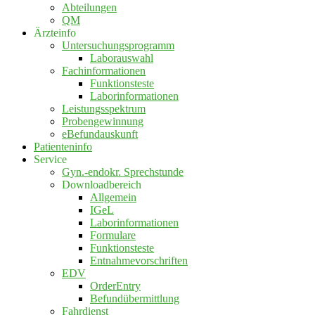
Abteilungen
QM
Ärzteinfo
Untersuchungsprogramm
Laborauswahl
Fachinformationen
Funktionsteste
Laborinformationen
Leistungsspektrum
Probengewinnung
eBefundauskunft
Patienteninfo
Service
Gyn.-endokr. Sprechstunde
Downloadbereich
Allgemein
IGeL
Laborinformationen
Formulare
Funktionsteste
Entnahmevorschriften
EDV
OrderEntry
Befundübermittlung
Fahrdienst