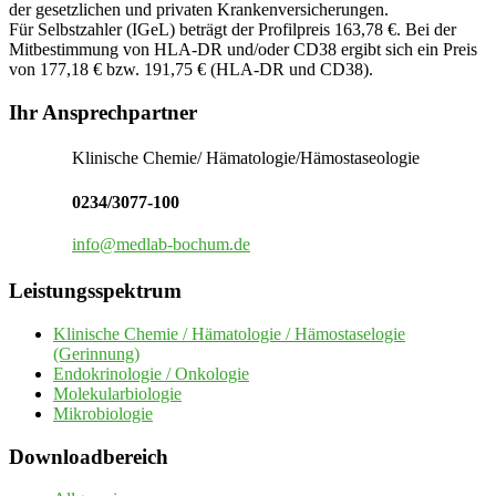
der gesetzlichen und privaten Krankenversicherungen.
Für Selbstzahler (IGeL) beträgt der Profilpreis 163,78 €. Bei der
Mitbestimmung von HLA-DR und/oder CD38 ergibt sich ein Preis
von 177,18 € bzw. 191,75 € (HLA-DR und CD38).
Seitenspalte
Ihr Ansprechpartner
Klinische Chemie/ Hämatologie/Hämostaseologie
0234/3077-100
info@medlab-bochum.de
Leistungsspektrum
Klinische Chemie / Hämatologie / Hämostaselogie
(Gerinnung)
Endokrinologie / Onkologie
Molekularbiologie
Mikrobiologie
Downloadbereich