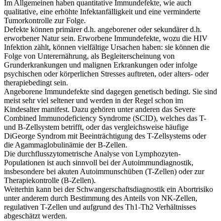
Im Allgemeinen haben quantitative Immundefekte, wie auch
qualitative, eine erhöhte Infektanfälligkeit und eine verminderte
Tumorkontrolle zur Folge.
Defekte können primärer d.h. angeborener oder sekundärer d.h.
erworbener Natur sein. Erworbene Immundefekte, wozu die HIV
Infektion zählt, können vielfältige Ursachen haben: sie können die
Folge von Unterernährung, als Begleiterscheinung von
Grunderkrankungen und malignen Erkrankungen oder infolge
psychischen oder körperlichen Stresses auftreten, oder alters- oder
therapiebedingt sein.
Angeborene Immundefekte sind dagegen genetisch bedingt. Sie sind
meist sehr viel seltener und werden in der Regel schon im
Kindesalter manifest. Dazu gehören unter anderen das Severe
Combined Immunodeficiency Syndrome (SCID), welches das T-
und B-Zellsystem betrifft, oder das vergleichsweise häufige
DiGeorge Syndrom mit Beeinträchtigung des T-Zellsystems oder
die Agammaglobulinämie der B-Zellen.
Die durchflusszytometrische Analyse von Lymphozyten-
Populationen ist auch sinnvoll bei der Autoimmundiagnostik,
insbesondere bei akuten Autoimmunschüben (T-Zellen) oder zur
Therapiekontrolle (B-Zellen).
Weiterhin kann bei der Schwangerschaftsdiagnostik ein Abortrisiko
unter anderem durch Bestimmung des Anteils von NK-Zellen,
regulativen T-Zellen und aufgrund des Th1-Th2 Verhältnisses
abgeschätzt werden.