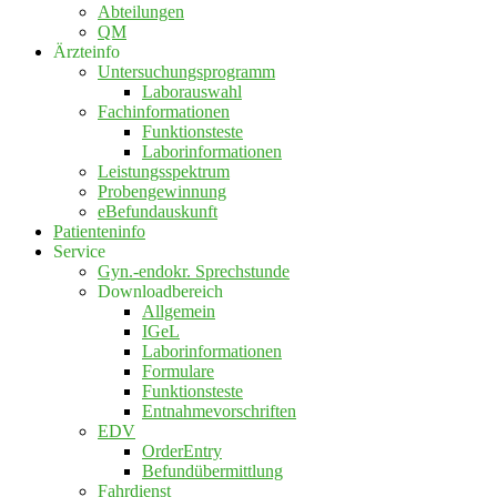
Abteilungen
QM
Ärzteinfo
Untersuchungsprogramm
Laborauswahl
Fachinformationen
Funktionsteste
Laborinformationen
Leistungsspektrum
Probengewinnung
eBefundauskunft
Patienteninfo
Service
Gyn.-endokr. Sprechstunde
Downloadbereich
Allgemein
IGeL
Laborinformationen
Formulare
Funktionsteste
Entnahmevorschriften
EDV
OrderEntry
Befundübermittlung
Fahrdienst