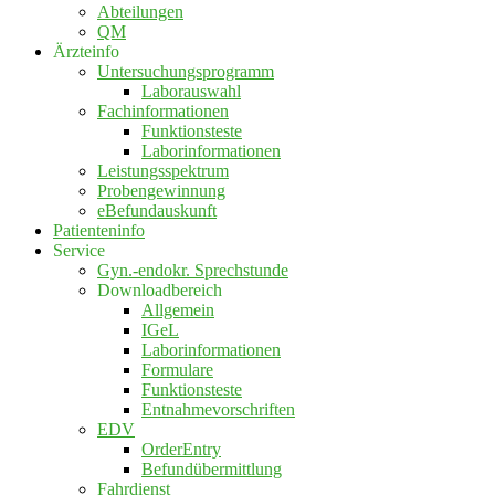
Abteilungen
QM
Ärzteinfo
Untersuchungsprogramm
Laborauswahl
Fachinformationen
Funktionsteste
Laborinformationen
Leistungsspektrum
Probengewinnung
eBefundauskunft
Patienteninfo
Service
Gyn.-endokr. Sprechstunde
Downloadbereich
Allgemein
IGeL
Laborinformationen
Formulare
Funktionsteste
Entnahmevorschriften
EDV
OrderEntry
Befundübermittlung
Fahrdienst