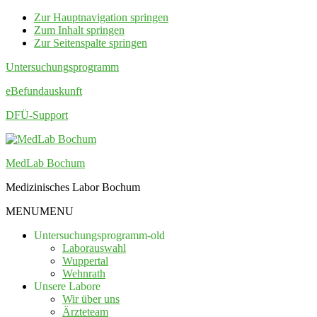
Zur Hauptnavigation springen
Zum Inhalt springen
Zur Seitenspalte springen
Untersuchungsprogramm
eBefundauskunft
DFÜ-Support
MedLab Bochum
Medizinisches Labor Bochum
MENU
MENU
Untersuchungsprogramm-old
Laborauswahl
Wuppertal
Wehnrath
Unsere Labore
Wir über uns
Ärzteteam