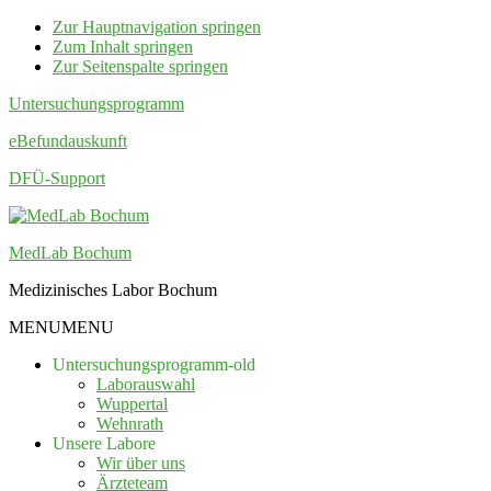
Zur Hauptnavigation springen
Zum Inhalt springen
Zur Seitenspalte springen
Untersuchungsprogramm
eBefundauskunft
DFÜ-Support
MedLab Bochum
Medizinisches Labor Bochum
MENU
MENU
Untersuchungsprogramm-old
Laborauswahl
Wuppertal
Wehnrath
Unsere Labore
Wir über uns
Ärzteteam