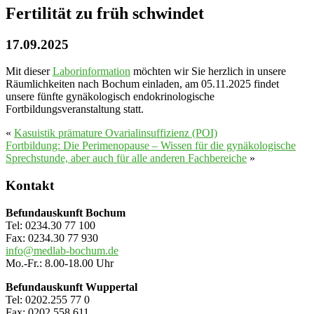
Fertilität zu früh schwindet
17.09.2025
Mit dieser
Laborinformation
möchten wir Sie herzlich in unsere
Räumlichkeiten nach Bochum einladen, am 05.11.2025 findet
unsere fünfte gynäkologisch endokrinologische
Fortbildungsveranstaltung statt.
«
Kasuistik prämature Ovarialinsuffizienz (POI)
Fortbildung: Die Perimenopause – Wissen für die gynäkologische
Sprechstunde, aber auch für alle anderen Fachbereiche
»
Seitenspalte
Kontakt
Befundauskunft Bochum
Tel: 0234.30 77 100
Fax: 0234.30 77 930
info@medlab-bochum.de
Mo.-Fr.: 8.00-18.00 Uhr
Befundauskunft Wuppertal
Tel: 0202.255 77 0
Fax: 0202.558 611