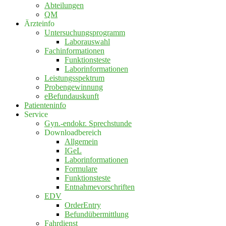
Abteilungen
QM
Ärzteinfo
Untersuchungsprogramm
Laborauswahl
Fachinformationen
Funktionsteste
Laborinformationen
Leistungsspektrum
Probengewinnung
eBefundauskunft
Patienteninfo
Service
Gyn.-endokr. Sprechstunde
Downloadbereich
Allgemein
IGeL
Laborinformationen
Formulare
Funktionsteste
Entnahmevorschriften
EDV
OrderEntry
Befundübermittlung
Fahrdienst