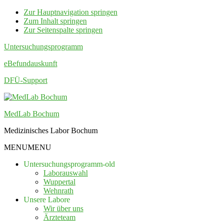
Zur Hauptnavigation springen
Zum Inhalt springen
Zur Seitenspalte springen
Untersuchungsprogramm
eBefundauskunft
DFÜ-Support
MedLab Bochum
Medizinisches Labor Bochum
MENU
MENU
Untersuchungsprogramm-old
Laborauswahl
Wuppertal
Wehnrath
Unsere Labore
Wir über uns
Ärzteteam