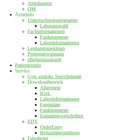
Abteilungen
QM
Ärzteinfo
Untersuchungsprogramm
Laborauswahl
Fachinformationen
Funktionsteste
Laborinformationen
Leistungsspektrum
Probengewinnung
eBefundauskunft
Patienteninfo
Service
Gyn.-endokr. Sprechstunde
Downloadbereich
Allgemein
IGeL
Laborinformationen
Formulare
Funktionsteste
Entnahmevorschriften
EDV
OrderEntry
Befundübermittlung
Fahrdienst