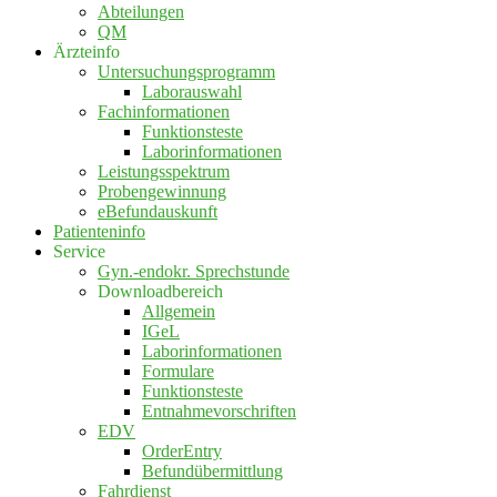
Abteilungen
QM
Ärzteinfo
Untersuchungsprogramm
Laborauswahl
Fachinformationen
Funktionsteste
Laborinformationen
Leistungsspektrum
Probengewinnung
eBefundauskunft
Patienteninfo
Service
Gyn.-endokr. Sprechstunde
Downloadbereich
Allgemein
IGeL
Laborinformationen
Formulare
Funktionsteste
Entnahmevorschriften
EDV
OrderEntry
Befundübermittlung
Fahrdienst