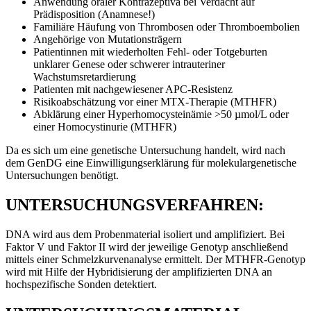
Anwendung oraler Kontrazeptiva bei Verdacht auf
Prädisposition (Anamnese!)
Familiäre Häufung von Thrombosen oder Thromboembolien
Angehörige von Mutationsträgern
Patientinnen mit wiederholten Fehl- oder Totgeburten
unklarer Genese oder schwerer intrauteriner
Wachstumsretardierung
Patienten mit nachgewiesener APC-Resistenz
Risikoabschätzung vor einer MTX-Therapie (MTHFR)
Abklärung einer Hyperhomocysteinämie >50 µmol/L oder
einer Homocystinurie (MTHFR)
Da es sich um eine genetische Untersuchung handelt, wird nach
dem GenDG eine Einwilligungserklärung für molekulargenetische
Untersuchungen benötigt.
UNTERSUCHUNGSVERFAHREN:
DNA wird aus dem Probenmaterial isoliert und amplifiziert. Bei
Faktor V und Faktor II wird der jeweilige Genotyp anschließend
mittels einer Schmelzkurvenanalyse ermittelt. Der MTHFR-Genotyp
wird mit Hilfe der Hybridisierung der amplifizierten DNA an
hochspezifische Sonden detektiert.