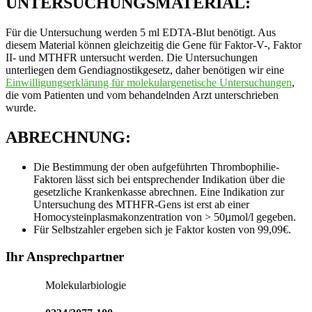
UNTERSUCHUNGSMATERIAL:
Für die Untersuchung werden 5 ml EDTA-Blut benötigt. Aus
diesem Material können gleichzeitig die Gene für Faktor-V-, Faktor
II- und MTHFR untersucht werden. Die Untersuchungen
unterliegen dem Gendiagnostikgesetz, daher benötigen wir eine
Einwilligungserklärung für molekulargenetische Untersuchungen
,
die vom Patienten und vom behandelnden Arzt unterschrieben
wurde.
ABRECHNUNG:
Die Bestimmung der oben aufgeführten Thrombophilie-
Faktoren lässt sich bei entsprechender Indikation über die
gesetzliche Krankenkasse abrechnen. Eine Indikation zur
Untersuchung des MTHFR-Gens ist erst ab einer
Homocysteinplasmakonzentration von > 50µmol/l gegeben.
Für Selbstzahler ergeben sich je Faktor kosten von 99,09€.
Seitenspalte
Ihr Ansprechpartner
Molekularbiologie