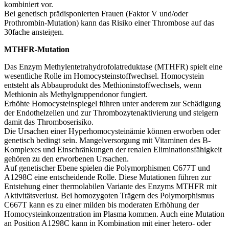
kombiniert vor.
Bei genetisch prädisponierten Frauen (Faktor V und/oder
Prothrombin-Mutation) kann das Risiko einer Thrombose auf das
30fache ansteigen.
MTHFR-Mutation
Das Enzym Methylentetrahydrofolatreduktase (MTHFR) spielt eine
wesentliche Rolle im Homocysteinstoffwechsel. Homocystein
entsteht als Abbauprodukt des Methioninstoffwechsels, wenn
Methionin als Methylgruppendonor fungiert.
Erhöhte Homocysteinspiegel führen unter anderem zur Schädigung
der Endothelzellen und zur Thrombozytenaktivierung und steigern
damit das Thromboserisiko.
Die Ursachen einer Hyperhomocysteinämie können erworben oder
genetisch bedingt sein. Mangelversorgung mit Vitaminen des B-
Komplexes und Einschränkungen der renalen Eliminationsfähigkeit
gehören zu den erworbenen Ursachen.
Auf genetischer Ebene spielen die Polymorphismen C677T und
A1298C eine entscheidende Rolle. Diese Mutationen führen zur
Entstehung einer thermolabilen Variante des Enzyms MTHFR mit
Aktivitätsverlust. Bei homozygoten Trägern des Polymorphismus
C667T kann es zu einer milden bis moderaten Erhöhung der
Homocysteinkonzentration im Plasma kommen. Auch eine Mutation
an Position A1298C kann in Kombination mit einer hetero- oder