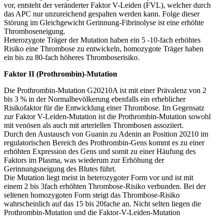
vor, entsteht der veränderter Faktor V-Leiden (FVL), welcher durch
das APC nur unzureichend gespalten werden kann. Folge dieser
Störung im Gleichgewicht Gerinnung-Fibrinolyse ist eine erhöhte
Thromboseneigung.
Heterozygote Träger der Mutation haben ein 5 -10-fach erhöhtes
Risiko eine Thrombose zu entwickeln, homozygote Träger haben
ein bis zu 80-fach höheres Thromboserisiko.
Faktor II (Prothrombin)-Mutation
Die Prothrombin-Mutation G20210A ist mit einer Prävalenz von 2
bis 3 % in der Normalbevölkerung ebenfalls ein erheblicher
Risikofaktor für die Entwicklung einer Thrombose. Im Gegensatz
zur Faktor V-Leiden-Mutation ist die Prothrombin-Mutation sowohl
mit venösen als auch mit arteriellen Thrombosen assoziiert.
Durch den Austausch von Guanin zu Adenin an Position 20210 im
regulatorischen Bereich des Prothrombin-Gens kommt es zu einer
erhöhten Expression des Gens und somit zu einer Häufung des
Faktors im Plasma, was wiederum zur Erhöhung der
Gerinnungsneigung des Blutes führt.
Die Mutation liegt meist in heterozygoter Form vor und ist mit
einem 2 bis 3fach erhöhten Thrombose-Risiko verbunden. Bei der
seltenen homozygoten Form steigt das Thrombose-Risiko
wahrscheinlich auf das 15 bis 20fache an. Nicht selten liegen die
Prothrombin-Mutation und die Faktor-V-Leiden-Mutation