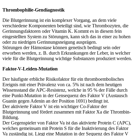
Thrombophilie-Gendiagnostik
Die Blutgerinnung ist ein komplexer Vorgang, an dem viele
verschiedene Komponenten beteiligt sind, wie Thrombozyten, die
Gerinnungsfaktoren oder Vitamin K. Kommt es in diesem fein
eingestellten System zu Störungen, kann sich das in einer zu hohen
oder zu niedrigen Gerinnungsneigung ausprägen.
Störungen der Hämostase können genetisch bedingt sein oder
erworben werden, z. B. durch Erkrankungen der Leber, in welcher
viele für die Blutgerinnung wichtige Substanzen produziert werden.
Faktor-V-Leiden-Mutation
Der häufigste erbliche Risikofaktor für ein thromboembolisches
Ereignis mit einer Prävalenz von ca. 5% ist nach dem heutigen
Wissensstand die APC-Resistenz, welche in 95 % der Fälle durch
eine Punkt-Mutation in der Gensequenz des Faktor V (Austausch
Guanin gegen Adenin an der Position 1691) bedingt ist.
Der aktivierte Faktor V ist ein wichtiger Co-Faktor der
Blutgerinnung und fördert zusammen mit Faktor Xa die Thrombin-
Bildung.
Der Gegenspieler von Faktor Va ist das aktivierte Protein C (APC),
welches gemeinsam mit Protein S für die Inaktivierung des Faktor
Va zuständig ist. Liegt eine Mutation in der Sequenz des Faktor V