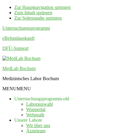
Zur Hauptnavigation springen
Zum Inhalt springen
Zur Seitenspalte springen
Untersuchungsprogramm
eBefundauskunft
DFÜ-Support
MedLab Bochum
Medizinisches Labor Bochum
MENU
MENU
Untersuchungsprogramm-old
Laborauswahl
Wuppertal
Wehnrath
Unsere Labore
Wir über uns
Ärzteteam