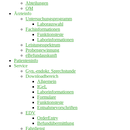
Abteilungen
QM
Ärzteinfo
Untersuchungsprogramm
Laborauswahl
Fachinformationen
Funktionsteste
Laborinformationen
Leistungsspektrum
Probengewinnung
eBefundauskunft
Patienteninfo
Service
Gyn.-endokr. Sprechstunde
Downloadbereich
Allgemein
IGeL
Laborinformationen
Formulare
Funktionsteste
Entnahmevorschriften
EDV
OrderEntry
Befundübermittlung
Fahrdienst