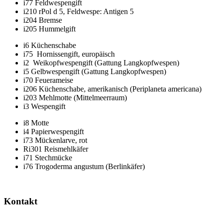
i77 Feldwespengift
i210 rPol d 5, Feldwespe: Antigen 5
i204 Bremse
i205 Hummelgift
i6 Küchenschabe
i75 Hornissengift, europäisch
i2 Weikopfwespengift (Gattung Langkopfwespen)
i5 Gelbwespengift (Gattung Langkopfwespen)
i70 Feuerameise
i206 Küchenschabe, amerikanisch (Periplaneta americana)
i203 Mehlmotte (Mittelmeerraum)
i3 Wespengift
i8 Motte
i4 Papierwespengift
i73 Mückenlarve, rot
Ri301 Reismehlkäfer
i71 Stechmücke
i76 Trogoderma angustum (Berlinkäfer)
Seitenspalte
Kontakt