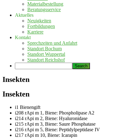
Materialbestellung
Beratungsservice
Aktuelles
Neuigkeiten
Fortbildungen
Karriere
Kontakt
Sprechzeiten und Anfahrt
Standort Bochum
Standort Wuppertal
Standort Reichshof
Insekten
Insekten
i1 Bienengift
i208 rApi m 1, Biene: Phospholipase A2
i214 rApi m 2, Biene: Hyaluronidase
i215 rApi m 3, Biene: Saure Phosphatase
i216 rApi m 5, Biene: Peptidylpeptidase IV
i217 rApi m 10, Biene: Icarapin