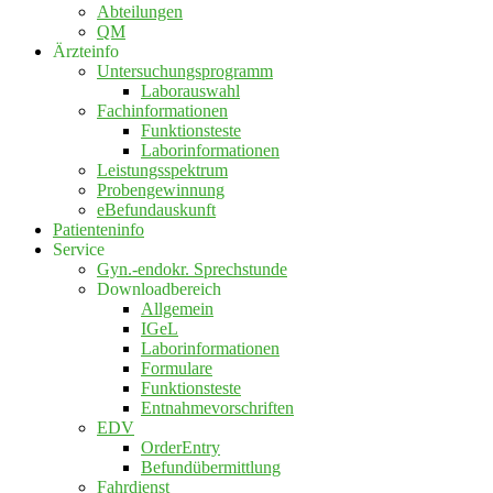
Abteilungen
QM
Ärzteinfo
Untersuchungsprogramm
Laborauswahl
Fachinformationen
Funktionsteste
Laborinformationen
Leistungsspektrum
Probengewinnung
eBefundauskunft
Patienteninfo
Service
Gyn.-endokr. Sprechstunde
Downloadbereich
Allgemein
IGeL
Laborinformationen
Formulare
Funktionsteste
Entnahmevorschriften
EDV
OrderEntry
Befundübermittlung
Fahrdienst